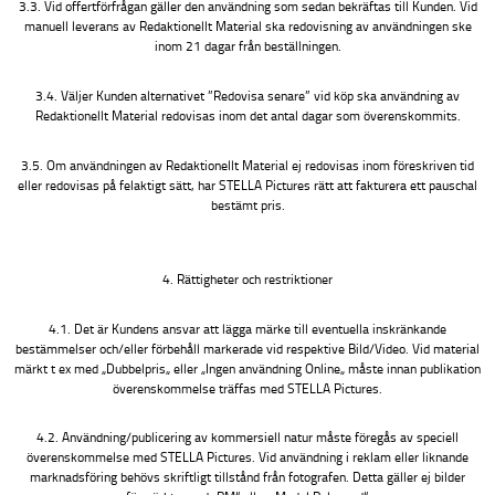
3.3. Vid offertförfrågan gäller den användning som sedan bekräftas till Kunden. Vid
manuell leverans av Redaktionellt Material ska redovisning av användningen ske
inom 21 dagar från beställningen.
3.4. Väljer Kunden alternativet ”Redovisa senare” vid köp ska användning av
Redaktionellt Material redovisas inom det antal dagar som överenskommits.
3.5. Om användningen av Redaktionellt Material ej redovisas inom föreskriven tid
eller redovisas på felaktigt sätt, har STELLA Pictures rätt att fakturera ett pauschal
bestämt pris.
4. Rättigheter och restriktioner
4.1. Det är Kundens ansvar att lägga märke till eventuella inskränkande
bestämmelser och/eller förbehåll markerade vid respektive Bild/Video. Vid material
märkt t ex med „Dubbelpris„ eller „Ingen användning Online„ måste innan publikation
överenskommelse träffas med STELLA Pictures.
4.2. Användning/publicering av kommersiell natur måste föregås av speciell
överenskommelse med STELLA Pictures. Vid användning i reklam eller liknande
marknadsföring behövs skriftligt tillstånd från fotografen. Detta gäller ej bilder