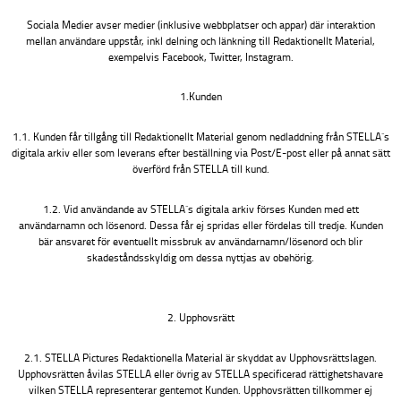
Sociala Medier avser medier (inklusive webbplatser och appar) där interaktion
mellan användare uppstår, inkl delning och länkning till Redaktionellt Material,
exempelvis Facebook, Twitter, Instagram.
1.Kunden
1.1. Kunden får tillgång till Redaktionellt Material genom nedladdning från STELLA´s
digitala arkiv eller som leverans efter beställning via Post/E-post eller på annat sätt
överförd från STELLA till kund.
1.2. Vid användande av STELLA´s digitala arkiv förses Kunden med ett
användarnamn och lösenord. Dessa får ej spridas eller fördelas till tredje. Kunden
bär ansvaret för eventuellt missbruk av användarnamn/lösenord och blir
skadeståndsskyldig om dessa nyttjas av obehörig.
2. Upphovsrätt
2.1. STELLA Pictures Redaktionella Material är skyddat av Upphovsrättslagen.
Upphovsrätten åvilas STELLA eller övrig av STELLA specificerad rättighetshavare
vilken STELLA representerar gentemot Kunden. Upphovsrätten tillkommer ej