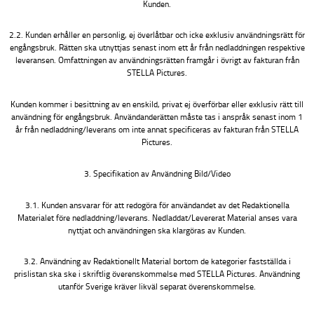
Kunden.
2.2. Kunden erhåller en personlig, ej överlåtbar och icke exklusiv användningsrätt för
engångsbruk. Rätten ska utnyttjas senast inom ett år från nedladdningen respektive
leveransen. Omfattningen av användningsrätten framgår i övrigt av fakturan från
STELLA Pictures.
Kunden kommer i besittning av en enskild, privat ej överförbar eller exklusiv rätt till
användning för engångsbruk. Användanderätten måste tas i anspråk senast inom 1
år från nedladdning/leverans om inte annat specificeras av fakturan från STELLA
Pictures.
3. Specifikation av Användning Bild/Video
3.1. Kunden ansvarar för att redogöra för användandet av det Redaktionella
Materialet före nedladdning/leverans. Nedladdat/Levererat Material anses vara
nyttjat och användningen ska klargöras av Kunden.
3.2. Användning av Redaktionellt Material bortom de kategorier fastställda i
prislistan ska ske i skriftlig överenskommelse med STELLA Pictures. Användning
utanför Sverige kräver likväl separat överenskommelse.