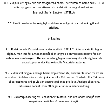
8.1. Vid publicering av bild ska fotografens namn, leverantörens namn och STELLA
alltid uppges i den omfattning och på det sätt som god sed kräver.
Exempel: Stefan Lindblom/STELLA.
8.2. Utelämnad eller felaktig byline debiteras enligt vid var tidpunkt gällande
prislista.
9. Lagring
9.1. Redaktionellt Material som laddas ned från STELLA´ digitala arkiv får lagras
digitalt, men inte för annat ändamål eller längre tid än vad som behövs för den
avtalade användningen. Efter avslutad engångsanvändning ska alla digitala och
andra kopior av det Redaktionella Materialet raderas.
9.2. Vid beställning av analoga bilder (kopior/dior, etc) ansvarar Kunden för att de
behandlas på sådant sätt att de ej skadas eller förkommer. Skadade eller förkomna
bilder debiteras enligt vid var tidpunkt gällande prislista. Analoga bilder ska
returneras senast inom 30 dagar efter avtalad användning.
9.3. Vid återpublicering av Redaktionellt Material ska det laddas ned på nytt
respektive beställas för leverans på nytt.