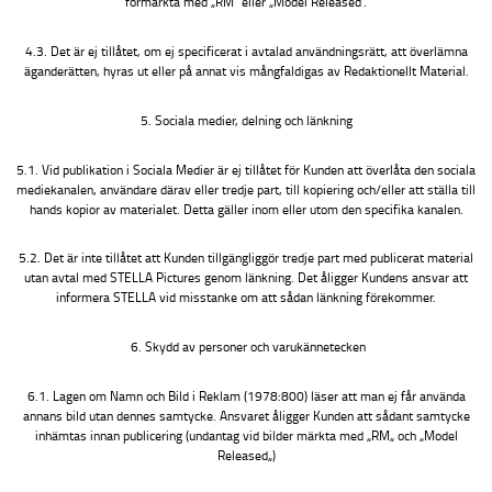
förmärkta med „RM“ eller „Model Released“.
4.3. Det är ej tillåtet, om ej specificerat i avtalad användningsrätt, att överlämna
äganderätten, hyras ut eller på annat vis mångfaldigas av Redaktionellt Material.
5. Sociala medier, delning och länkning
5.1. Vid publikation i Sociala Medier är ej tillåtet för Kunden att överlåta den sociala
mediekanalen, användare därav eller tredje part, till kopiering och/eller att ställa till
hands kopior av materialet. Detta gäller inom eller utom den specifika kanalen.
5.2. Det är inte tillåtet att Kunden tillgängliggör tredje part med publicerat material
utan avtal med STELLA Pictures genom länkning. Det åligger Kundens ansvar att
informera STELLA vid misstanke om att sådan länkning förekommer.
6. Skydd av personer och varukännetecken
6.1. Lagen om Namn och Bild i Reklam (1978:800) läser att man ej får använda
annans bild utan dennes samtycke. Ansvaret åligger Kunden att sådant samtycke
inhämtas innan publicering (undantag vid bilder märkta med „RM„ och „Model
Released„)