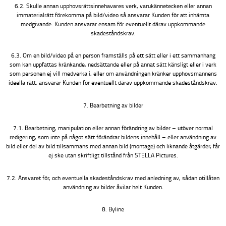
6.2. Skulle annan upphovsrättsinnehavares verk, varukännetecken eller annan
immaterialrätt förekomma på bild/video så ansvarar Kunden för att inhämta
medgivande. Kunden ansvarar ensam för eventuellt därav uppkommande
skadeståndskrav.
6.3. Om en bild/video på en person framställs på ett sätt eller i ett sammanhang
som kan uppfattas kränkande, nedsättande eller på annat sätt känsligt eller i verk
som personen ej vill medverka i, eller om användningen kränker upphovsmannens
ideella rätt, ansvarar Kunden för eventuellt därav uppkommande skadeståndskrav.
7. Bearbetning av bilder
7.1. Bearbetning, manipulation eller annan förändring av bilder – utöver normal
redigering, som inte på något sätt förändrar bildens innehåll – eller användning av
bild eller del av bild tillsammans med annan bild (montage) och liknande åtgärder, får
ej ske utan skriftligt tillstånd från STELLA Pictures.
7.2. Ansvaret för, och eventuella skadeståndskrav med anledning av, sådan otillåten
användning av bilder åvilar helt Kunden.
8. Byline