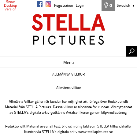
Show
0
Desktop
Registration
Login
Swedish
▼
Version
Menu
ALLMÄNNA VILLKOR
Allmänna villkor
Allmänna Villkor gäller när kunden har möjlighet att förfoga över Redaktionellt
Material från STELLA Pictures. Dessa villkor är bindande för kunden. Vid nyttjandet
av STELLA´s digitala arkiv godkänns Avtalsvillkoren genom köp/nedladdning.
Redaktionellt Material avser all text, bild och rörlig bild som STELLA tillhandahåller
Kunden via STELLA´s digitala arkiv www.stellapictures.se